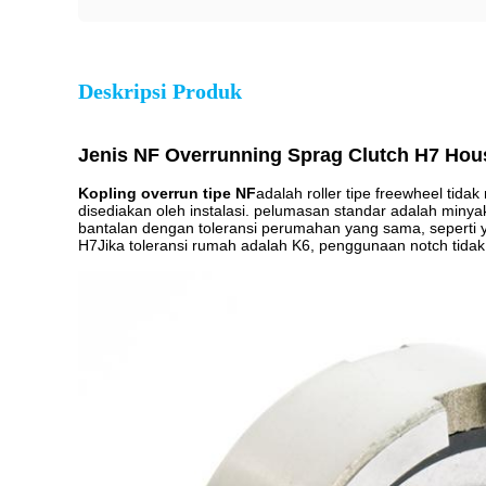
Deskripsi Produk
Jenis NF Overrunning Sprag Clutch H7 Housi
Kopling overrun tipe NF
adalah ro
ller tipe freewheel ti
disediakan oleh instalasi. pelumasan standar adalah miny
bantalan dengan toleransi perumahan yang sama, seperti y
H7Jika toleransi rumah adalah K6, penggunaan notch tidak