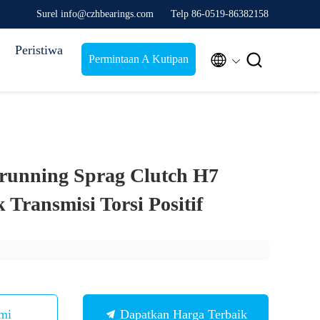
Surel info@czhbearings.com
Telp 86-0519-86382158
Peristiwa


Permintaan A Kutipan
running Sprag Clutch H7
Transmisi Torsi Positif
mi
Dapatkan Harga Terbaik