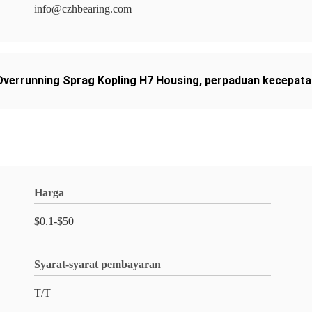
info@czhbearing.com
Overrunning Sprag Kopling H7 Housing
,
perpaduan kecepata
Harga
$0.1-$50
Syarat-syarat pembayaran
T/T