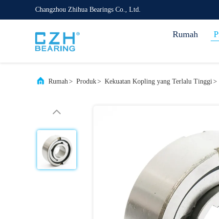
Changzhou Zhihua Bearings Co., Ltd.
Rumah
P
Rumah
>
Produk
>
Kekuatan Kopling yang Terlalu Tinggi
>