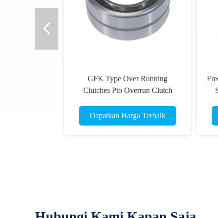
GFK Type Over Running
Fre
Clutches Pto Overrun Clutch
S
Kapasitas torsi tinggi
Dapatkan Harga Terbaik
Hubungi Kami Kapan Saja