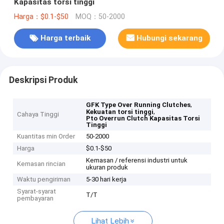
Kapasitas torsi tinggi
Harga：$0.1-$50
MOQ：50-2000
Harga terbaik
Hubungi sekarang
Deskripsi Produk
,
GFK Type Over Running Clutches
,
Kekuatan torsi tinggi
Cahaya Tinggi
Pto Overrun Clutch Kapasitas Torsi
Tinggi
Kuantitas min Order
50-2000
Harga
$0.1-$50
Kemasan / referensi industri untuk
Kemasan rincian
ukuran produk
Waktu pengiriman
5-30 hari kerja
Syarat-syarat
T/T
pembayaran
Lihat Lebih