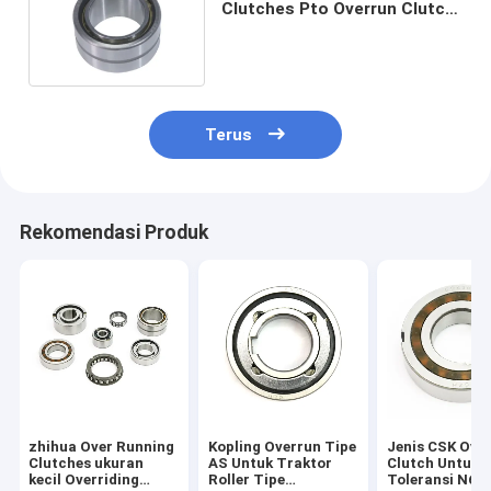
Clutches Pto Overrun Clutch
Kapasitas torsi tinggi
Terus
Rekomendasi Produk
zhihua Over Running
Kopling Overrun Tipe
Jenis CSK Over
Clutches ukuran
AS Untuk Traktor
Clutch Untuk
kecil Overriding
Roller Tipe
Toleransi N6