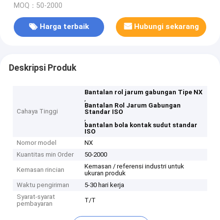
MOQ：50-2000
Harga terbaik
Hubungi sekarang
Deskripsi Produk
Bantalan rol jarum gabungan Tipe NX
,
Bantalan Rol Jarum Gabungan
Cahaya Tinggi
Standar ISO
,
bantalan bola kontak sudut standar
ISO
Nomor model
NX
Kuantitas min Order
50-2000
Kemasan / referensi industri untuk
Kemasan rincian
ukuran produk
Waktu pengiriman
5-30 hari kerja
Syarat-syarat
T/T
pembayaran