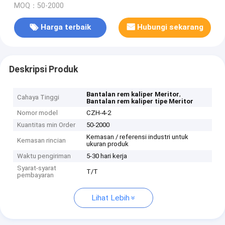
MOQ：50-2000
Harga terbaik
Hubungi sekarang
Deskripsi Produk
,
Bantalan rem kaliper Meritor
Cahaya Tinggi
Bantalan rem kaliper tipe Meritor
Nomor model
CZH-4-2
Kuantitas min Order
50-2000
Kemasan / referensi industri untuk
Kemasan rincian
ukuran produk
Waktu pengiriman
5-30 hari kerja
Syarat-syarat
T/T
pembayaran
Lihat Lebih