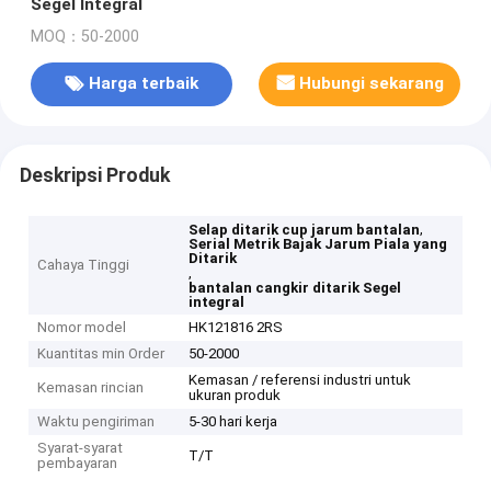
Segel Integral
MOQ：50-2000
Harga terbaik
Hubungi sekarang
Deskripsi Produk
,
Selap ditarik cup jarum bantalan
Serial Metrik Bajak Jarum Piala yang
Ditarik
Cahaya Tinggi
,
bantalan cangkir ditarik Segel
integral
Nomor model
HK121816 2RS
Kuantitas min Order
50-2000
Kemasan / referensi industri untuk
Kemasan rincian
ukuran produk
Waktu pengiriman
5-30 hari kerja
Syarat-syarat
T/T
pembayaran