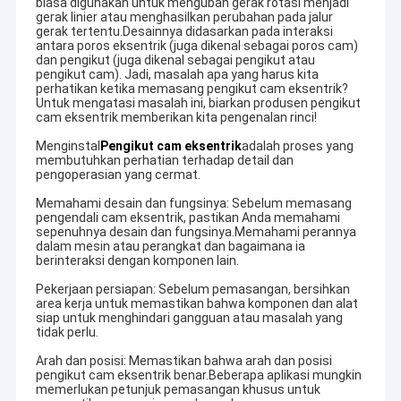
biasa digunakan untuk mengubah gerak rotasi menjadi
gerak linier atau menghasilkan perubahan pada jalur
gerak tertentu.Desainnya didasarkan pada interaksi
antara poros eksentrik (juga dikenal sebagai poros cam)
dan pengikut (juga dikenal sebagai pengikut atau
pengikut cam). Jadi, masalah apa yang harus kita
perhatikan ketika memasang pengikut cam eksentrik?
Untuk mengatasi masalah ini, biarkan produsen pengikut
cam eksentrik memberikan kita pengenalan rinci!
Menginstal
Pengikut cam eksentrik
adalah proses yang
membutuhkan perhatian terhadap detail dan
pengoperasian yang cermat.
Memahami desain dan fungsinya: Sebelum memasang
pengendali cam eksentrik, pastikan Anda memahami
sepenuhnya desain dan fungsinya.Memahami perannya
dalam mesin atau perangkat dan bagaimana ia
berinteraksi dengan komponen lain.
Pekerjaan persiapan: Sebelum pemasangan, bersihkan
area kerja untuk memastikan bahwa komponen dan alat
siap untuk menghindari gangguan atau masalah yang
tidak perlu.
Arah dan posisi: Memastikan bahwa arah dan posisi
pengikut cam eksentrik benar.Beberapa aplikasi mungkin
memerlukan petunjuk pemasangan khusus untuk