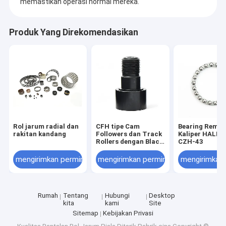
memastikan operasi normal mereka.
Produk Yang Direkomendasikan
Rol jarum radial dan
CFH tipe Cam
Bearing Rem 
rakitan kandang
Followers dan Track
Kaliper HALDE
Rollers dengan Black
CZH-43
Oxide Surface
mengirimkan permintaan
mengirimkan permintaan
mengirimkan
Rumah
Tentang
Hubungi
Desktop
kita
kami
Site
Sitemap
Kebijakan Privasi